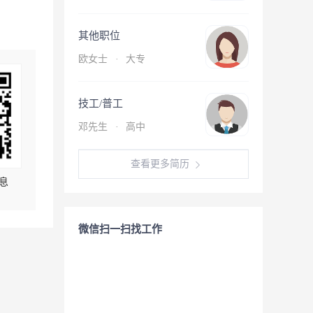
其他职位
欧女士
·
大专
技工/普工
邓先生
·
高中
查看更多简历
息
微信扫一扫找工作