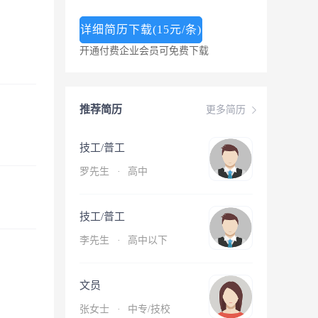
详细简历下载(15元/条)
开通付费企业会员可免费下载
推荐简历
更多简历
技工/普工
罗先生
·
高中
技工/普工
李先生
·
高中以下
文员
张女士
·
中专/技校